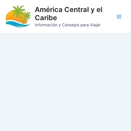
Ir
América Central y el
al
Caribe
contenido
Main
Información y Consejos para Viajar
Men