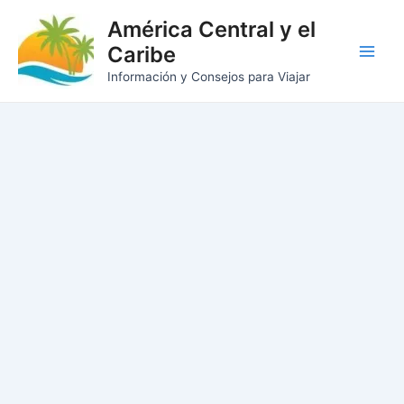
Ir
América Central y el
al
Caribe
contenido
Main
Información y Consejos para Viajar
Men