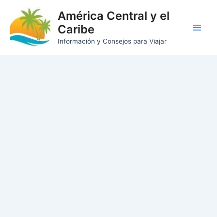
Ir
América Central y el
al
Caribe
contenido
Main
Información y Consejos para Viajar
Men