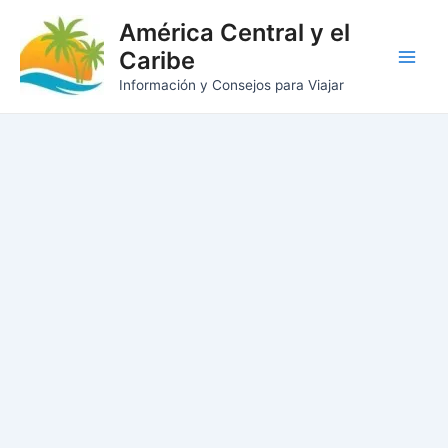
Ir
América Central y el
al
Caribe
contenido
Main
Información y Consejos para Viajar
Men