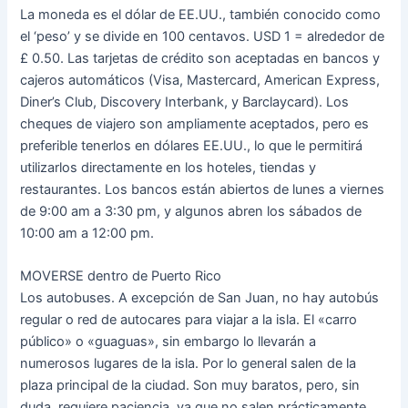
La moneda es el dólar de EE.UU., también conocido como
el ‘peso’ y se divide en 100 centavos. USD 1 = alrededor de
£ 0.50. Las tarjetas de crédito son aceptadas en bancos y
cajeros automáticos (Visa, Mastercard, American Express,
Diner’s Club, Discovery Interbank, y Barclaycard). Los
cheques de viajero son ampliamente aceptados, pero es
preferible tenerlos en dólares EE.UU., lo que le permitirá
utilizarlos directamente en los hoteles, tiendas y
restaurantes. Los bancos están abiertos de lunes a viernes
de 9:00 am a 3:30 pm, y algunos abren los sábados de
10:00 am a 12:00 pm.
MOVERSE dentro de Puerto Rico
Los autobuses. A excepción de San Juan, no hay autobús
regular o red de autocares para viajar a la isla. El «carro
público» o «guaguas», sin embargo lo llevarán a
numerosos lugares de la isla. Por lo general salen de la
plaza principal de la ciudad. Son muy baratos, pero, sin
duda, requiere paciencia, ya que no salen prácticamente