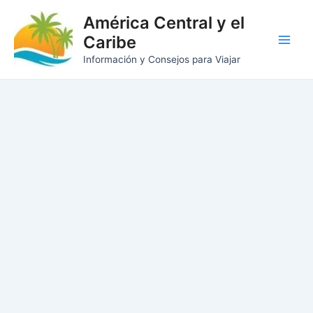
Ir
América Central y el
al
Caribe
contenido
Main
Información y Consejos para Viajar
Men