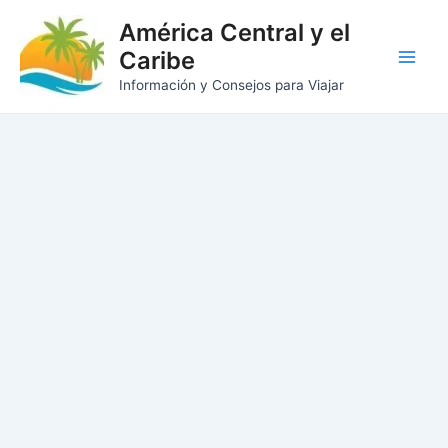
Ir
América Central y el
al
Caribe
contenido
Main
Información y Consejos para Viajar
Men