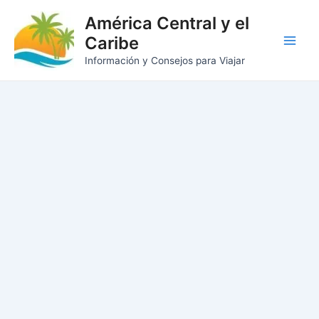
Ir
América Central y el
al
Caribe
contenido
Main
Información y Consejos para Viajar
Men