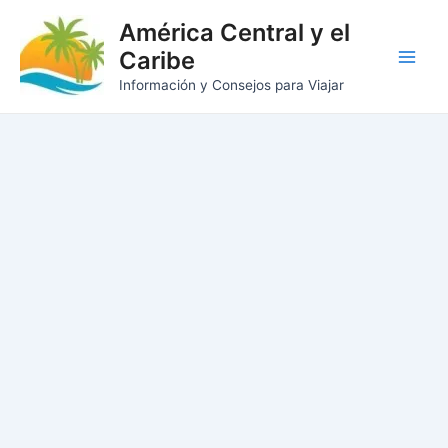
Ir
América Central y el
al
Caribe
contenido
Main
Información y Consejos para Viajar
Men