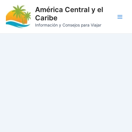
Ir
América Central y el
al
Caribe
contenido
Main
Información y Consejos para Viajar
Men