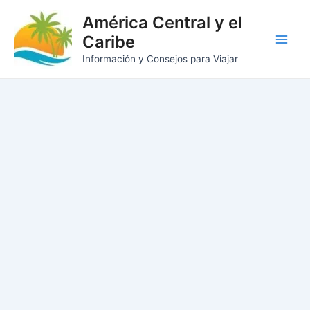
Ir
América Central y el
al
Caribe
contenido
Main
Información y Consejos para Viajar
Men