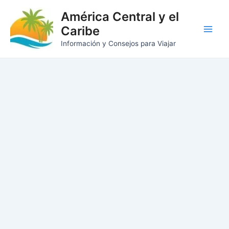
Ir
América Central y el
al
Caribe
contenido
Main
Información y Consejos para Viajar
Men