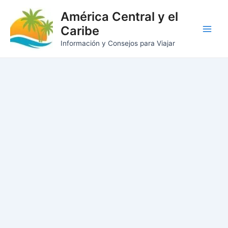
Ir
América Central y el
al
Caribe
contenido
Main
Información y Consejos para Viajar
Men