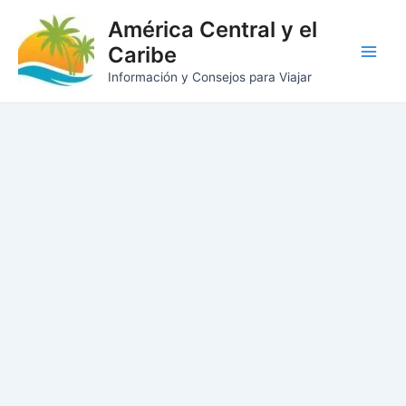
Ir
América Central y el
al
Caribe
contenido
Main
Información y Consejos para Viajar
Men