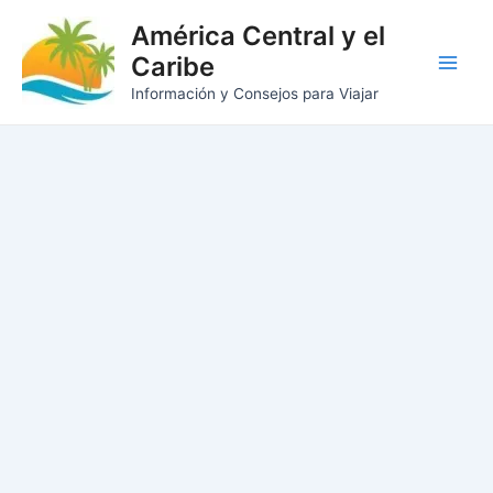
Ir
América Central y el
al
Caribe
contenido
Main
Información y Consejos para Viajar
Men