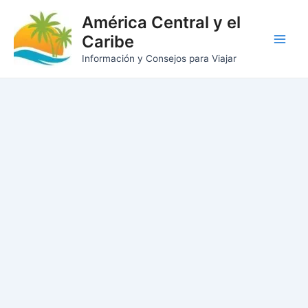
Ir
América Central y el
al
Caribe
contenido
Main
Información y Consejos para Viajar
Men