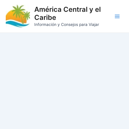
Ir
América Central y el
al
Caribe
contenido
Main
Información y Consejos para Viajar
Men