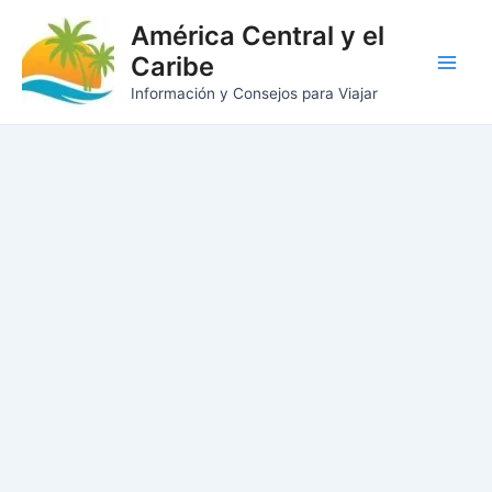
Ir
América Central y el
al
Caribe
contenido
Main
Información y Consejos para Viajar
Men