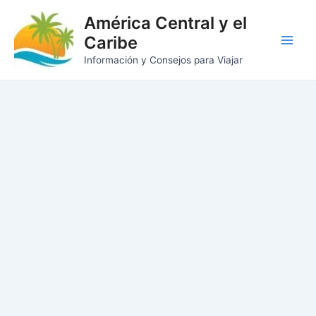
Ir
América Central y el
al
Caribe
contenido
Main
Información y Consejos para Viajar
Men