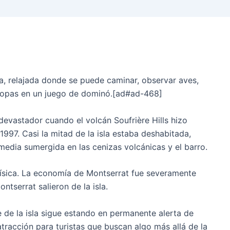
la, relajada donde se puede caminar, observar aves,
e copas en un juego de dominó.[ad#ad-468]
devastador cuando el volcán Soufrière Hills hizo
97. Casi la mitad de la isla estaba deshabitada,
 media sumergida en las cenizas volcánicas y el barro.
 física. La economía de Montserrat fue severamente
ntserrat salieron de la isla.
e de la isla sigue estando en permanente alerta de
tracción para turistas que buscan algo más allá de la