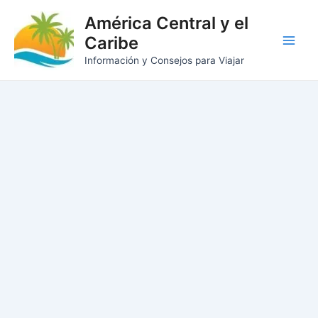
Ir
América Central y el
al
Caribe
contenido
Main
Información y Consejos para Viajar
Men