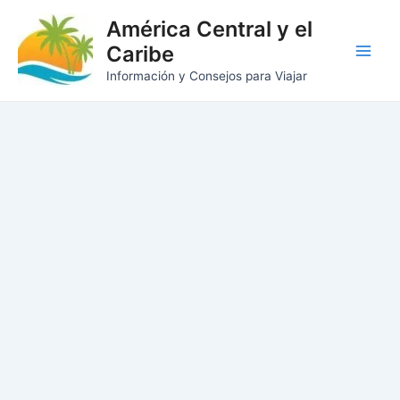
Ir
América Central y el
al
Caribe
contenido
Main
Información y Consejos para Viajar
Men