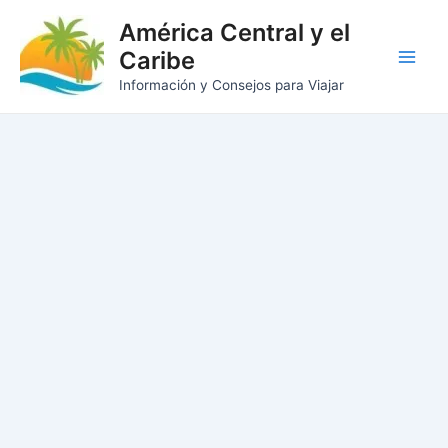
Ir
América Central y el
al
Caribe
contenido
Main
Información y Consejos para Viajar
Men