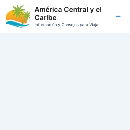
Ir
América Central y el
al
Caribe
contenido
Main
Información y Consejos para Viajar
Men