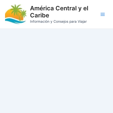
Ir
América Central y el
al
Caribe
contenido
Main
Información y Consejos para Viajar
Men