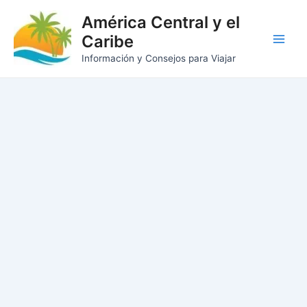
Ir
América Central y el
al
Caribe
contenido
Main
Información y Consejos para Viajar
Men