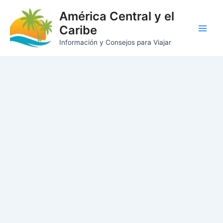
Ir
América Central y el
al
Caribe
contenido
Main
Información y Consejos para Viajar
Men