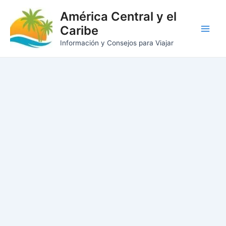
Ir
América Central y el
al
Caribe
contenido
Main
Información y Consejos para Viajar
Men