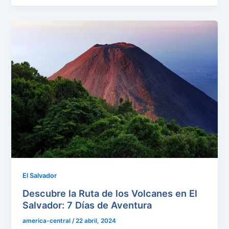
El Salvador
Descubre la Ruta de los Volcanes en El
Salvador: 7 Días de Aventura
america-central
/
22 abril, 2024