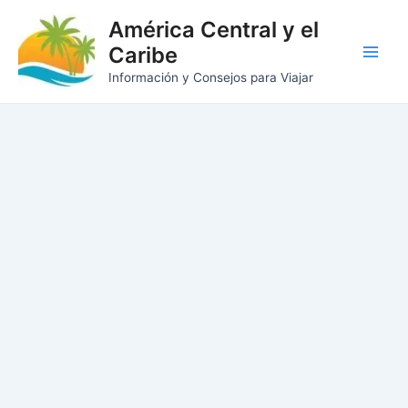
Ir
América Central y el
al
Caribe
contenido
Main
Información y Consejos para Viajar
Men