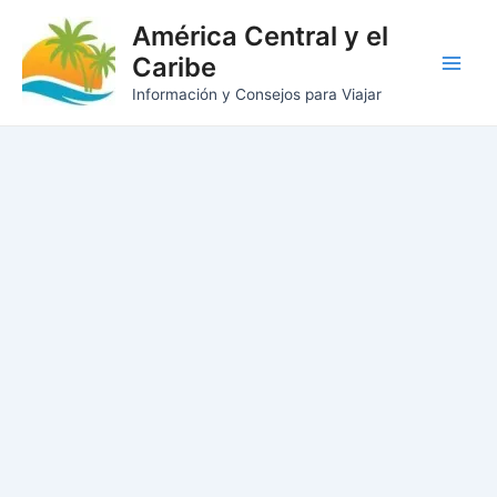
Ir
América Central y el
al
Caribe
contenido
Main
Información y Consejos para Viajar
Men