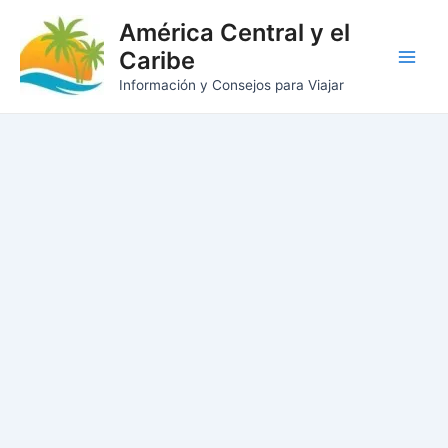
Ir
América Central y el
al
Caribe
contenido
Main
Información y Consejos para Viajar
Men