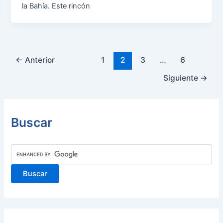
la Bahía. Este rincón
Paginación
←
Anterior
1
2
3
…
6
de
Siguiente
→
entradas
Buscar