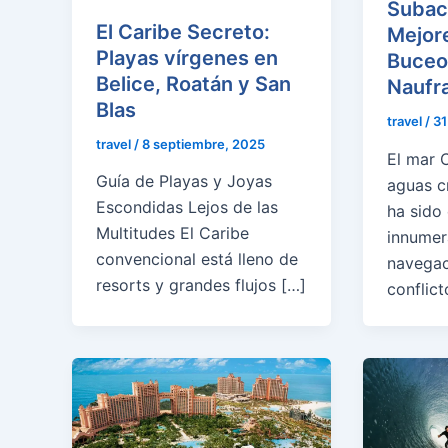
Subac
El Caribe Secreto:
Mejor
Playas vírgenes en
Buceo 
Belice, Roatán y San
Naufra
Blas
travel
/
31
travel
/
8 septiembre, 2025
El mar 
Guía de Playas y Joyas
aguas cr
Escondidas Lejos de las
ha sido
Multitudes El Caribe
innumer
convencional está lleno de
navegac
resorts y grandes flujos […]
conflict