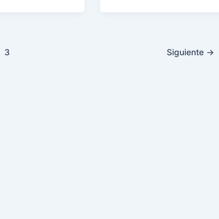
3
Siguiente
→